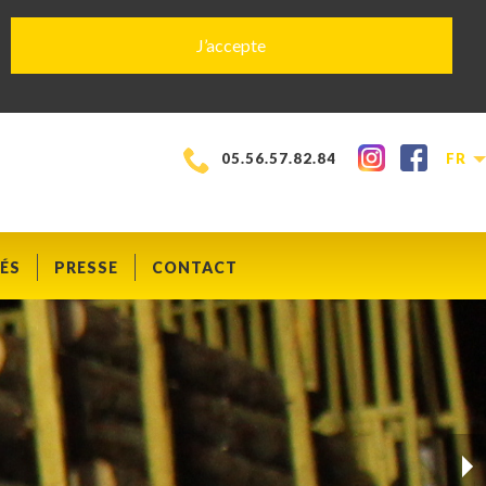
J’accepte
05.56.57.82.84
FR
ÉS
PRESSE
CONTACT