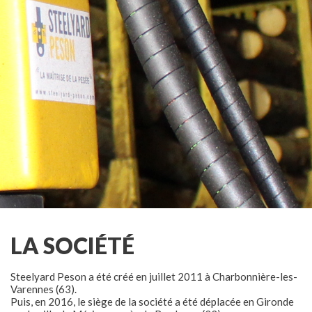
ACCUEIL
NOS PRODUITS
LA SOCIÉTÉ
LE RÉSEAU
GALERIE
LA SOCIÉTÉ
ACTUALITÉS
Steelyard Peson a été créé en juillet 2011 à Charbonnière-les-
PRESSE
Varennes (63).
Puis, en 2016, le siège de la société a été déplacée en Gironde