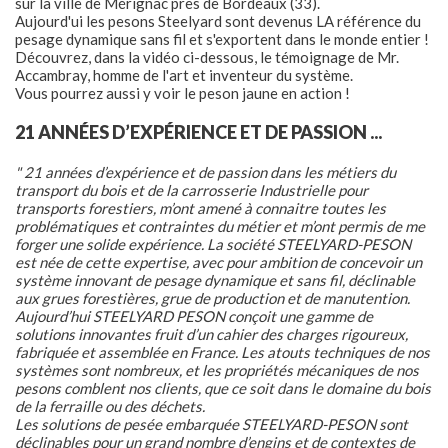
sur la ville de Mérignac près de Bordeaux (33).
Aujourd'ui les pesons Steelyard sont devenus LA référence du
CONTACT
pesage dynamique sans fil et s'exportent dans le monde entier !
Découvrez, dans la vidéo ci-dessous, le témoignage de Mr.
Accambray, homme de l'art et inventeur du système.
Vous pourrez aussi y voir le peson jaune en action !
21 ANNÉES D’EXPÉRIENCE ET DE PASSION ...
" 21 années d’expérience et de passion dans les métiers du
transport du bois et de la carrosserie Industrielle pour
transports forestiers, m’ont amené à connaitre toutes les
problématiques et contraintes du métier et m’ont permis de me
forger une solide expérience. La société STEELYARD-PESON
est née de cette expertise, avec pour ambition de concevoir un
système innovant de pesage dynamique et sans fil, déclinable
aux grues forestières, grue de production et de manutention.
Aujourd’hui STEELYARD PESON conçoit une gamme de
solutions innovantes fruit d’un cahier des charges rigoureux,
fabriquée et assemblée en France. Les atouts techniques de nos
systèmes sont nombreux, et les propriétés mécaniques de nos
pesons comblent nos clients, que ce soit dans le domaine du bois
de la ferraille ou des déchets.
Les solutions de pesée embarquée STEELYARD-PESON sont
déclinables pour un grand nombre d’engins et de contextes de