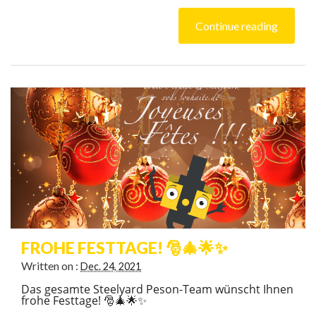
Continue reading
FROHE FESTTAGE! 🎅🎄🌟✨
Written on :
Dec. 24, 2021
Das gesamte Steelyard Peson-Team wünscht Ihnen
frohe Festtage! 🎅🎄🌟✨