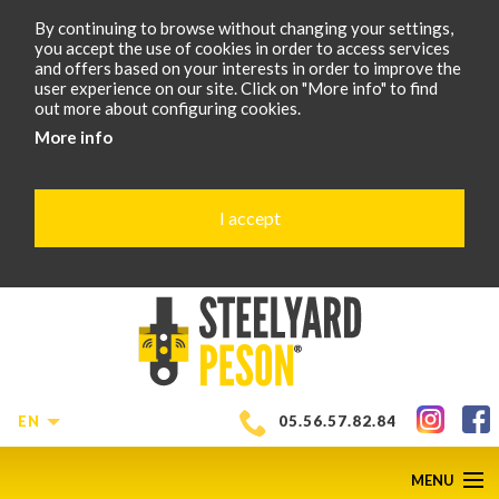
By continuing to browse without changing your settings,
you accept the use of cookies in order to access services
and offers based on your interests in order to improve the
user experience on our site. Click on "More info" to find
out more about configuring cookies.
More info
I accept
EN
05.56.57.82.84
MENU
SCROLL
D
2
of
6